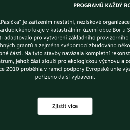
PROGRAMŮ KAŽDÝ R
Pasíčka“ je zařízením nestátní, neziskové organizac
 Pardubického kraje v katastrálním území obce Bor u 
sti adaptovalo pro vytvoření základního provizorního
bných grantů a zejména svépomocí zbudováno několik
ebné části. Na tyto stavby navázala kompletní rekons
trum, jehož část slouží pro ekologickou výchovu a os
oce 2010 proběhla v rámci podpory Evropské unie vý
pořízeno další vybavení.
Zjistit více