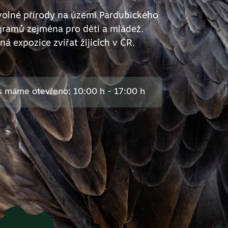
 volné přírody na území Pardubického
gramů zejména pro děti a mládež.
ná expozice zvířat žijících v ČR.
Dnes máme otevřeno: 10:00 h - 17:00 h