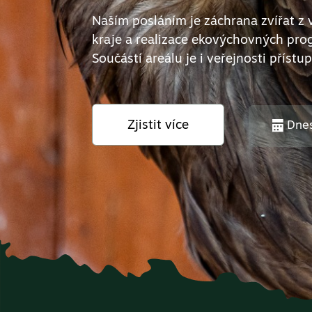
Naším posláním je záchrana zvířat z
kraje a realizace ekovýchovných pro
Součástí areálu je i veřejnosti přístup
Zjistit více