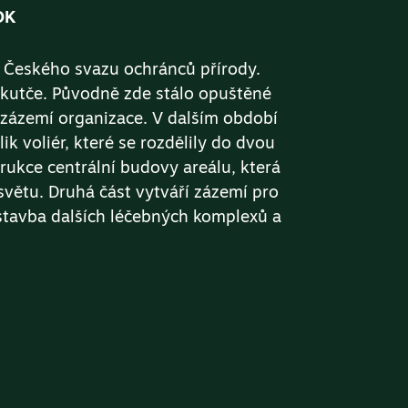
OK
e Českého svazu ochránců přírody.
Skutče. Původně zde stálo opuštěné
 zázemí organizace. V dalším období
 voliér, které se rozdělily do dvou
trukce centrální budovy areálu, která
větu. Druhá část vytváří zázemí pro
stavba dalších léčebných komplexů a