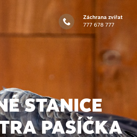
Záchrana zvířat
777 678 777
É STANICE
TRA PASÍČKA