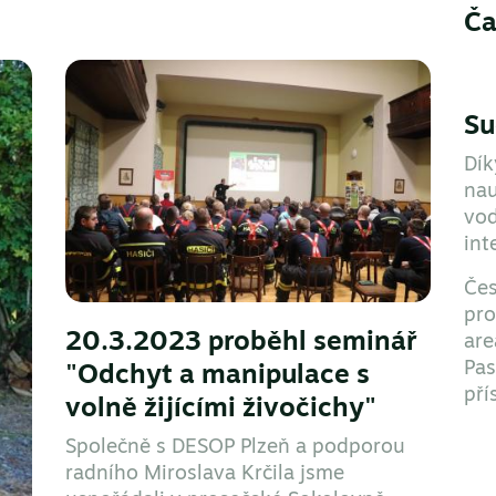
Ča
Su
Dík
nau
vod
int
Čes
pro
20.3.2023 proběhl seminář
are
Pas
"Odchyt a manipulace s
pří
volně žijícími živočichy"
Společně s DESOP Plzeň a podporou
radního Miroslava Krčila jsme